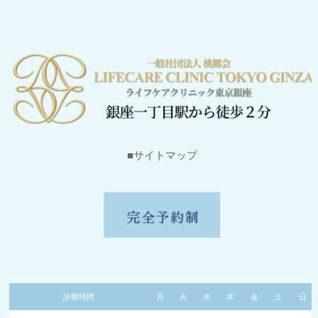
■サイトマップ
診療時間
月
火
水
木
金
土
日