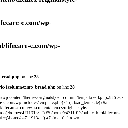
ifecare-c.com/wp-
l/lifecare-c.com/wp-
_bread.php
on line
28
style-1column/temp_bread.php
on line
28
com/wp-content/themes/originalstyle-1column/temp_bread.php:28 Stack
re-c.com/wp-includes/template.php(745): load_template() #2
lifecare-c.com/wp-content/themes/originalstyle-
ude('/home/c4711913/...') #5 /home/c4711913/public_html/lifecare-
ire('/home/c4711913/...') #7 {main} thrown in