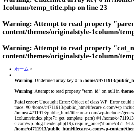
1column/temp_title.php
on line
23
Warning
: Attempt to read property "paren
content/themes/originalstyle-1column/temp
Warning
: Attempt to read property "cat_
content/themes/originalstyle-1column/temp
ホーム
>
Warning
: Undefined array key 0 in
/home/c4711913/public_h
Warning
: Attempt to read property "term_id" on null in
/home/
Fatal error
: Uncaught Error: Object of class WP_Error could 
trace: #0 /home/c4711913/public_html/lifecare-c.com/wp-includ
/home/c4711913/public_html/lifecare-c.com/wp-includes/general
1column/index.php(7): get_template_part() #4 /home/c4711913/p
c.com/wp-blog-header.php(19): require_once('/home/c4711913/.
/home/c4711913/public_html/lifecare-c.com/wp-content/th