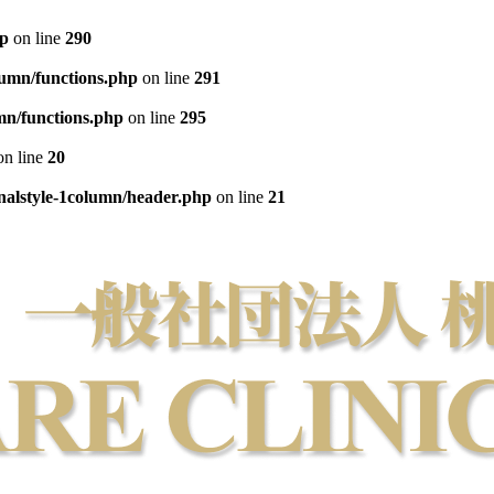
hp
on line
290
lumn/functions.php
on line
291
mn/functions.php
on line
295
n line
20
inalstyle-1column/header.php
on line
21