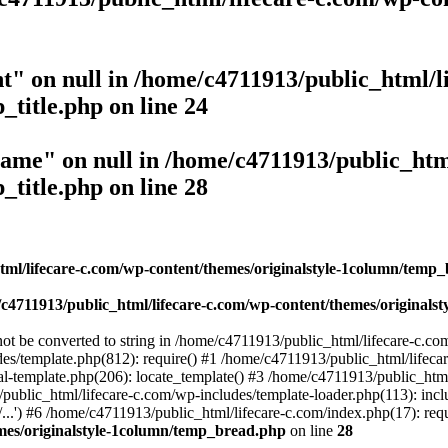
t" on null in
/home/c4711913/public_html/l
_title.php
on line
24
name" on null in
/home/c4711913/public_htm
_title.php
on line
28
tml/lifecare-c.com/wp-content/themes/originalstyle-1column/temp
c4711913/public_html/lifecare-c.com/wp-content/themes/original
not be converted to string in /home/c4711913/public_html/lifecare-c.
es/template.php(812): require() #1 /home/c4711913/public_html/lifeca
-template.php(206): locate_template() #3 /home/c4711913/public_html/
ublic_html/lifecare-c.com/wp-includes/template-loader.php(113): incl
..') #6 /home/c4711913/public_html/lifecare-c.com/index.php(17): requ
emes/originalstyle-1column/temp_bread.php
on line
28