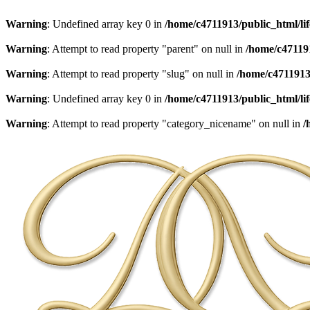
Warning
: Undefined array key 0 in
/home/c4711913/public_html/li
Warning
: Attempt to read property "parent" on null in
/home/c471191
Warning
: Attempt to read property "slug" on null in
/home/c4711913/
Warning
: Undefined array key 0 in
/home/c4711913/public_html/li
Warning
: Attempt to read property "category_nicename" on null in
/