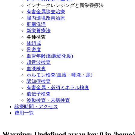
インナークレンジングと新栄養療法
有害金属除去治療
腸内環境改善治療
肝臓洗浄
新栄養療法
各種検査
体組成
骨密度
血管年齢(動脈硬化度)
超音波検査
血液検査
ホルモン検査(血液・唾液・尿)
認知症検査
有害金属・必須ミネラル検査
遺伝子検査
波動検査・未病検査
診療時間・アクセス
費用一覧
Warning
: Undefined array key 0 in
/home/