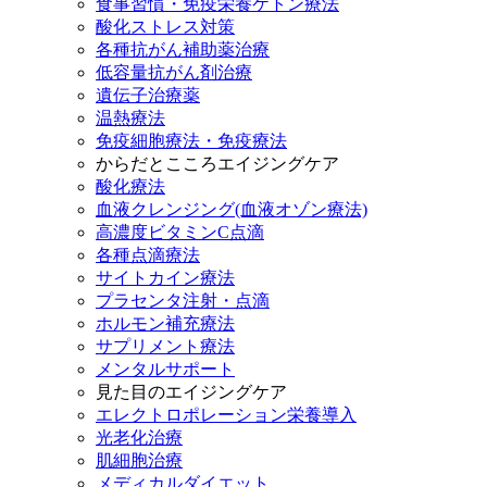
食事習慣・免疫栄養ケトン療法
酸化ストレス対策
各種抗がん補助薬治療
低容量抗がん剤治療
遺伝子治療薬
温熱療法
免疫細胞療法・免疫療法
からだとこころエイジングケア
酸化療法
血液クレンジング(血液オゾン療法)
高濃度ビタミンC点滴
各種点滴療法
サイトカイン療法
プラセンタ注射・点滴
ホルモン補充療法
サプリメント療法
メンタルサポート
見た目のエイジングケア
エレクトロポレーション栄養導入
光老化治療
肌細胞治療
メディカルダイエット