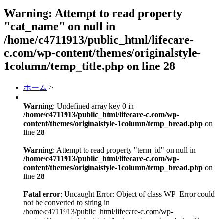
Warning
: Attempt to read property
"cat_name" on null in
/home/c4711913/public_html/lifecare-
c.com/wp-content/themes/originalstyle-
1column/temp_title.php
on line
28
ホーム
>
Warning
: Undefined array key 0 in
/home/c4711913/public_html/lifecare-c.com/wp-
content/themes/originalstyle-1column/temp_bread.php
on
line
28
Warning
: Attempt to read property "term_id" on null in
/home/c4711913/public_html/lifecare-c.com/wp-
content/themes/originalstyle-1column/temp_bread.php
on
line
28
Fatal error
: Uncaught Error: Object of class WP_Error could
not be converted to string in
/home/c4711913/public_html/lifecare-c.com/wp-