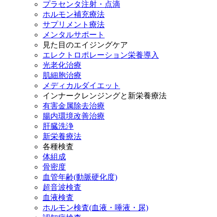
プラセンタ注射・点滴
ホルモン補充療法
サプリメント療法
メンタルサポート
見た目のエイジングケア
エレクトロポレーション栄養導入
光老化治療
肌細胞治療
メディカルダイエット
インナークレンジングと新栄養療法
有害金属除去治療
腸内環境改善治療
肝臓洗浄
新栄養療法
各種検査
体組成
骨密度
血管年齢(動脈硬化度)
超音波検査
血液検査
ホルモン検査(血液・唾液・尿)