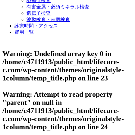
認知症検査
有害金属・必須ミネラル検査
遺伝子検査
波動検査・未病検査
診療時間・アクセス
費用一覧
Warning
: Undefined array key 0 in
/home/c4711913/public_html/lifecare-
c.com/wp-content/themes/originalstyle-
1column/temp_title.php
on line
23
Warning
: Attempt to read property
"parent" on null in
/home/c4711913/public_html/lifecare-
c.com/wp-content/themes/originalstyle-
1column/temp_title.php
on line
24