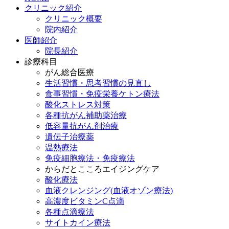
クリニック紹介
クリニック概要
院内紹介
医師紹介
院長紹介
診療科目
がん総合医療
生活習慣・思考習慣の見直し
食事習慣・免疫栄養ケトン療法
酸化ストレス対策
各種抗がん補助薬治療
低容量抗がん剤治療
遺伝子治療薬
温熱療法
免疫細胞療法・免疫療法
からだとこころエイジングケア
酸化療法
血液クレンジング(血液オゾン療法)
高濃度ビタミンC点滴
各種点滴療法
サイトカイン療法